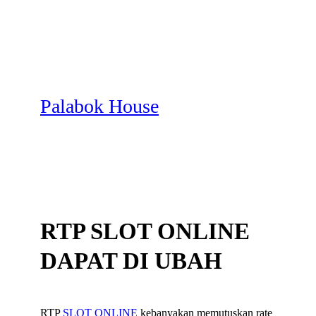
Skip
to
content
Palabok House
RTP SLOT ONLINE
DAPAT DI UBAH
RTP
SLOT ONLINE
kebanyakan memutuskan rate