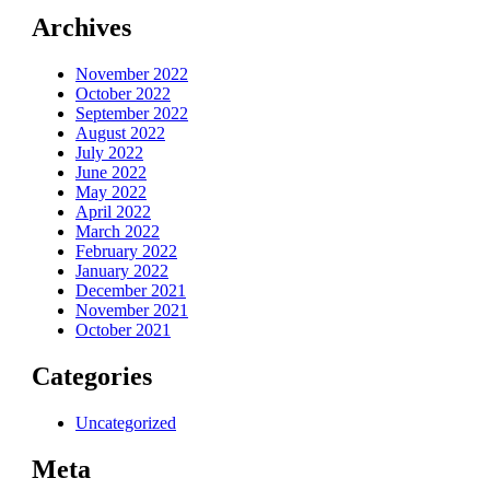
Archives
November 2022
October 2022
September 2022
August 2022
July 2022
June 2022
May 2022
April 2022
March 2022
February 2022
January 2022
December 2021
November 2021
October 2021
Categories
Uncategorized
Meta