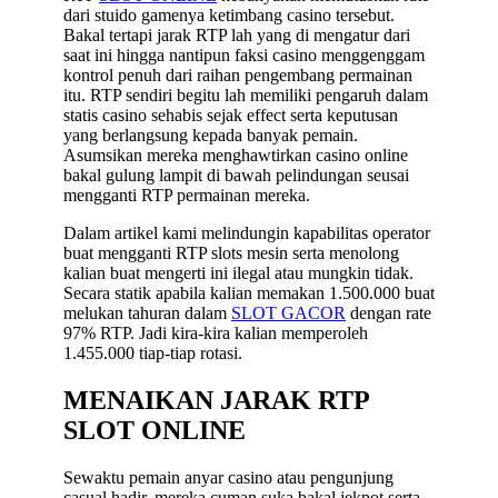
dari stuido gamenya ketimbang casino tersebut.
Bakal tertapi jarak RTP lah yang di mengatur dari
saat ini hingga nantipun faksi casino menggenggam
kontrol penuh dari raihan pengembang permainan
itu. RTP sendiri begitu lah memiliki pengaruh dalam
statis casino sehabis sejak effect serta keputusan
yang berlangsung kepada banyak pemain.
Asumsikan mereka menghawtirkan casino online
bakal gulung lampit di bawah pelindungan seusai
mengganti RTP permainan mereka.
Dalam artikel kami melindungin kapabilitas operator
buat mengganti RTP slots mesin serta menolong
kalian buat mengerti ini ilegal atau mungkin tidak.
Secara statik apabila kalian memakan 1.500.000 buat
melukan tahuran dalam
SLOT GACOR
dengan rate
97% RTP. Jadi kira-kira kalian memperoleh
1.455.000 tiap-tiap rotasi.
MENAIKAN JARAK RTP
SLOT ONLINE
Sewaktu pemain anyar casino atau pengunjung
casual hadir, mereka cuman suka bakal jekpot serta