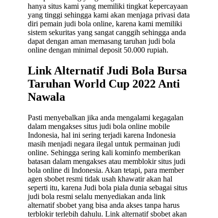
hanya situs kami yang memiliki tingkat kepercayaan
yang tinggi sehingga kami akan menjaga privasi data
diri pemain judi bola online, karena kami memiliki
sistem sekuritas yang sangat canggih sehingga anda
dapat dengan aman memasang taruhan judi bola
online dengan minimal deposit 50.000 rupiah.
Link Alternatif Judi Bola Bursa
Taruhan World Cup 2022 Anti
Nawala
Pasti menyebalkan jika anda mengalami kegagalan
dalam mengakses situs judi bola online mobile
Indonesia, hal ini sering terjadi karena Indonesia
masih menjadi negara ilegal untuk permainan judi
online. Sehingga sering kali kominfo memberikan
batasan dalam mengakses atau memblokir situs judi
bola online di Indonesia. Akan tetapi, para member
agen sbobet resmi tidak usah khawatir akan hal
seperti itu, karena Judi bola piala dunia sebagai situs
judi bola resmi selalu menyediakan anda link
alternatif sbobet yang bisa anda akses tanpa harus
terblokir terlebih dahulu. Link alternatif sbobet akan