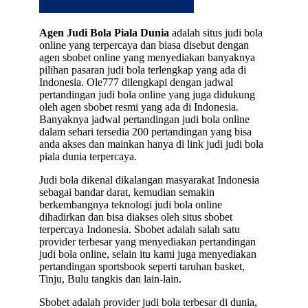
Agen Judi Bola Piala
Dunia
adalah situs judi bola
online yang terpercaya dan biasa disebut dengan
agen sbobet online yang menyediakan banyaknya
pilihan pasaran judi bola terlengkap yang ada di
Indonesia. Ole777 dilengkapi dengan jadwal
pertandingan judi bola online yang juga didukung
oleh agen sbobet resmi yang ada di Indonesia.
Banyaknya jadwal pertandingan judi bola online
dalam sehari tersedia 200 pertandingan yang bisa
anda akses dan mainkan hanya di link judi judi bola
piala dunia terpercaya.
Judi bola dikenal dikalangan masyarakat Indonesia
sebagai bandar darat, kemudian semakin
berkembangnya teknologi judi bola online
dihadirkan dan bisa diakses oleh situs sbobet
terpercaya Indonesia. Sbobet adalah salah satu
provider terbesar yang menyediakan pertandingan
judi bola online, selain itu kami juga menyediakan
pertandingan sportsbook seperti taruhan basket,
Tinju, Bulu tangkis dan lain-lain.
Sbobet adalah provider judi bola terbesar di dunia,