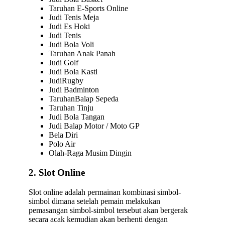
Taruhan E-Sports Online
Judi Tenis Meja
Judi Es Hoki
Judi Tenis
Judi Bola Voli
Taruhan Anak Panah
Judi Golf
Judi Bola Kasti
JudiRugby
Judi Badminton
TaruhanBalap Sepeda
Taruhan Tinju
Judi Bola Tangan
Judi Balap Motor / Moto GP
Bela Diri
Polo Air
Olah-Raga Musim Dingin
2. Slot Online
Slot online adalah permainan kombinasi simbol-
simbol dimana setelah pemain melakukan
pemasangan simbol-simbol tersebut akan bergerak
secara acak kemudian akan berhenti dengan