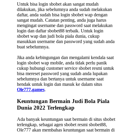
Untuk bisa login sbobet akan sangat mudah
dilakukan, jika sebelumnya anda sudah melakukan
daftar, anda sudah bisa login sbobet wap dengan
sangat mudah. Catatan penting, anda juga harus
mengingat username dan password saat melakukan
login dan daftar sbobet88 terbaik. Untuk login
sbobet wap dan judi bola piala dunia, cukup
masukkan username dan password yang sudah anda
buat sebelumnya.
Jika anda kebingungan dan mengalami kendala saat
login sbobet wap mobile, anda tidak perlu panik
cukup hubungi customer service sbobet resmi untuk
bisa mereset password yang sudah anda lupakan
sebelumnya dan bertanya untuk username saat
hendak untuk login dan masuk ke dalam situs
Ole777.games
.
Keuntungan Bermain Judi Bola Piala
Dunia 2022 Terlengkap
Ada banyak keuntungan saat bermain di situs sbobet
terlengkap, sebagai agen sbobet resmi sbobet88,
Ole777 akan membahas keuntungan saat bermain di