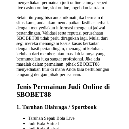
menyediakan permainan judi online lainnya seperti
live casino online, slot online, togel dan lain-lain.
Selain itu yang bisa anda nikmati jika bermain di
situs kami, anda akan mendapatkan fasilitas terbaik
dengan menyediakan informasi mengenai jadwal
pertandingan. Validasi serta reputasi perusahaan
SBOBET88 tidak perlu diragukan lagi. Mulai dari
segi mereka menangani kasus-kasus berkaitan
dengan hasil pertandingan, menangani keluhan-
keluhan dari member, atau masalah lainnya yang
bermunculan juga sangat profesional. Jika ada
masalah dalam permainan, pihak SBOBET88
menyediakan fitur di mana Anda bisa berhubungan
langsung dengan pihak perusahaan.
Jenis Permainan Judi Online di
SBOBET88
1. Taruhan Olahraga / Sportbook
Taruhan Sepak Bola Live
Judi Bola Virtual
Judi Bola Basket